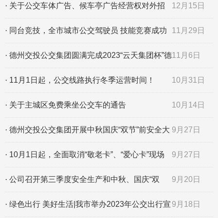
园”保障
·
关于公交车体广告、候车亭广告经营权对外招
12月15日
租的公告
·
同台竞技，全市城市公交驾驶员 技能竞赛成功
11月29日
举办！
·
德州交投公交集团圆满完成2023“云天集团杯”德
11月6日
州马拉松赛事
·
11月1日起，公交线路执行冬季运营时间！
10月31日
·
关于主城区免费乘坐公交车的通告
10月14日
·
德州交投公交集团开展中秋国庆“双节”前安全大
9月27日
检查
·
10月1日起，全面取消“敬老卡”、“爱心卡”现场
9月27日
年审业务
·
公司召开第三季度安全生产和中秋、国庆“双
9月20日
节”线路运营部署工作
·
绿色出行 美好生活|我市举办2023年公交出行宣
9月18日