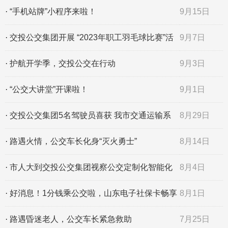
传周活动
·
“手机站牌”小程序来啦！
9月15日
·
交投公交集团开展 “2023年职工羽毛球比赛”活
9月7日
动
·
护航开学季，交投公交在行动
9月3日
·
“公交大讲堂”开课啦！
9月1日
·
交投公交集团5名驾驶员喜获 我市交通运输系
8月29日
统“文明服务标兵”
·
路遇火情，公交车长化身“灭火勇士”
8月14日
·
市人大到交投公交集团视察公交定制化智能化
8月4日
服务工作
·
好消息！1分钱乘公交啦，山东电子社保卡畅享
8月1日
绿色出行！
·
路遇昏迷老人，公交车长紧急救助
7月25日